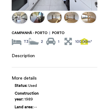
CAMPANHÃ - PORTO
|
PORTO
T3
2
1
100.00m²
Description
More details
Status:
Used
Construction
year:
1989
Land area:
--