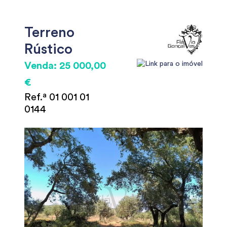
Terreno
Rústico
Venda: 25 000,00
€
Ref.ª 01 001 01
0144