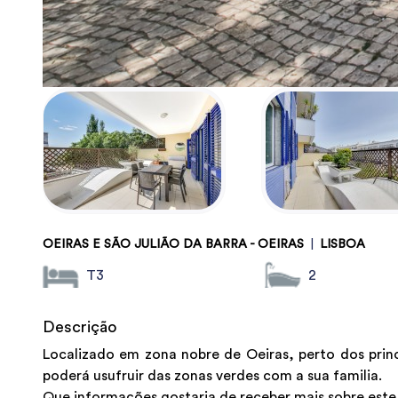
OEIRAS E SÃO JULIÃO DA BARRA - OEIRAS
|
LISBOA
T3
2
Descrição
Localizado em zona nobre de Oeiras, perto dos prin
poderá usufruir das zonas verdes com a sua familia.
Que informações gostaria de receber mais sobre est