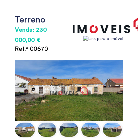
Terreno
Venda: 230
000,00 €
Ref.ª 00670