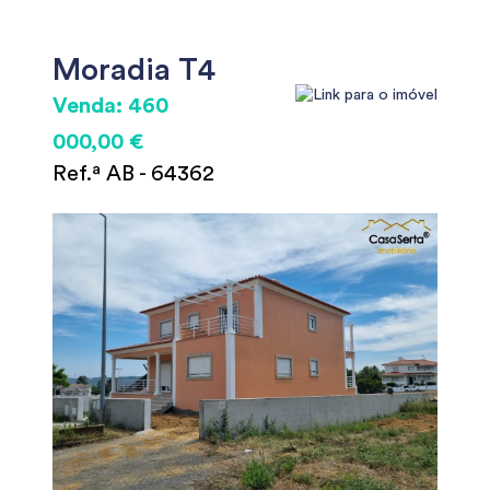
Moradia T4
Venda: 460
000,00 €
Ref.ª AB - 64362