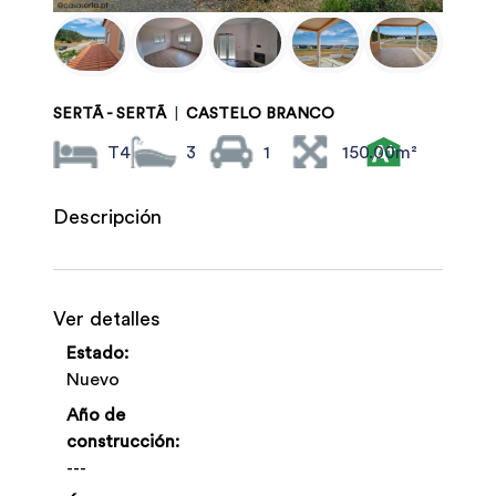
SERTÃ - SERTÃ
|
CASTELO BRANCO
T4
3
1
150.00m²
Descripción
Ver detalles
Estado:
Nuevo
Año de
construcción:
---