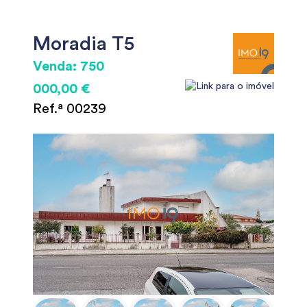
Moradia T5
Venda: 750
000,00 €
Ref.ª 00239