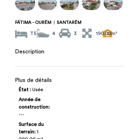
FÁTIMA - OURÉM
|
SANTARÉM
T5
4
3
190.00m²
Description
Plus de détails
État :
Usée
Année de
construction:
---
Surface du
terrain:
1