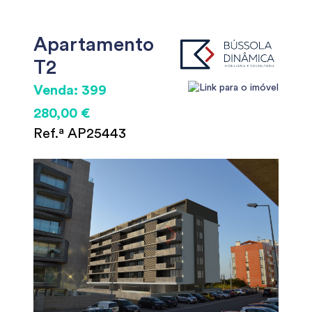
Apartamento
T2
Venda: 399
280,00 €
Ref.ª AP25443