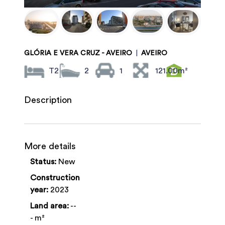
GLÓRIA E VERA CRUZ - AVEIRO
|
AVEIRO
T2
2
1
121.00m²
Description
More details
Status:
New
Construction
year:
2023
Land area:
--
- m²