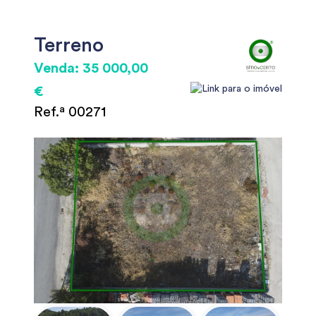
Terreno
Venda: 35 000,00
€
Ref.ª 00271