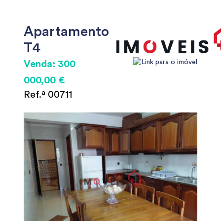
Apartamento
T4
Venda: 300
000,00 €
Ref.ª 00711