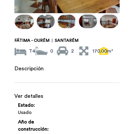
FÁTIMA - OURÉM
|
SANTARÉM
T4
0
2
170.00m²
Descripción
Ver detalles
Estado:
Usado
Año de
construcción: