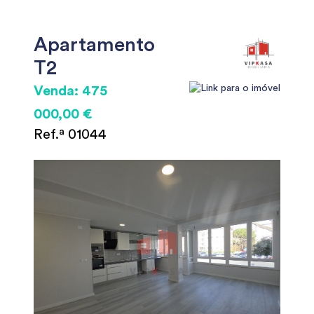
Apartamento
T2
Venda: 475
000,00 €
Ref.ª 01044