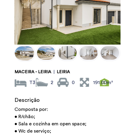
MACEIRA - LEIRIA
|
LEIRIA
T3
2
0
191.00m²
Descrição
Composta por:
• R/chão;
• Sala e cozinha em open space;
• Wc de serviço;