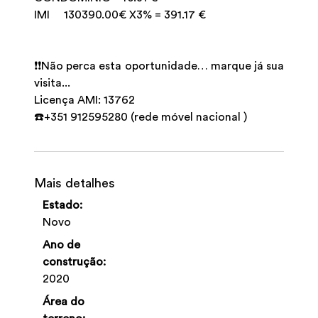
IMI 130390.00€ X3% = 391.17 €
❗️❗️Não perca esta oportunidade… marque já sua
visita...
Licença AMI: 13762
☎️+351 912595280 (rede móvel nacional )
Mais detalhes
Estado:
Novo
Ano de
construção:
2020
Área do