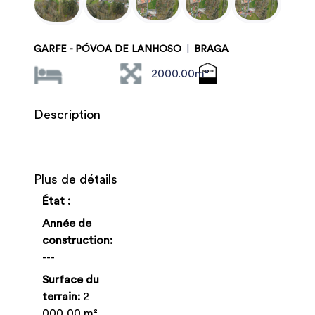
GARFE - PÓVOA DE LANHOSO
|
BRAGA
2000.00m²
Description
Plus de détails
État :
Année de
construction:
---
Surface du
terrain:
2
000,00 m²