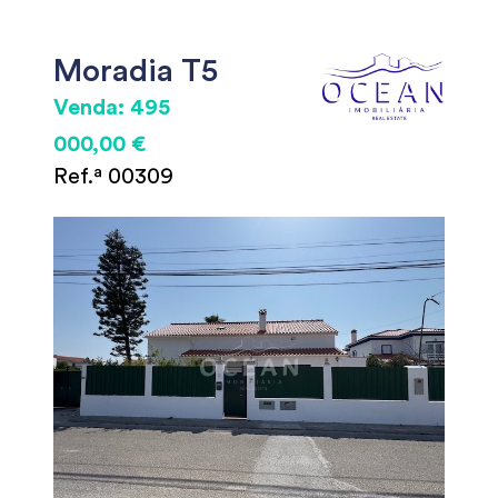
Moradia T5
Venda: 495
000,00 €
Ref.ª 00309