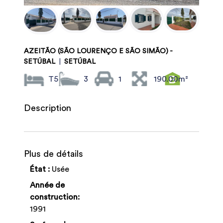
AZEITÃO (SÃO LOURENÇO E SÃO SIMÃO) -
SETÚBAL
|
SETÚBAL
T5
3
1
190.00m²
Description
Plus de détails
État :
Usée
Année de
construction:
1991