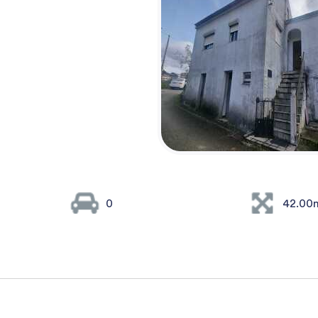
0
42.00