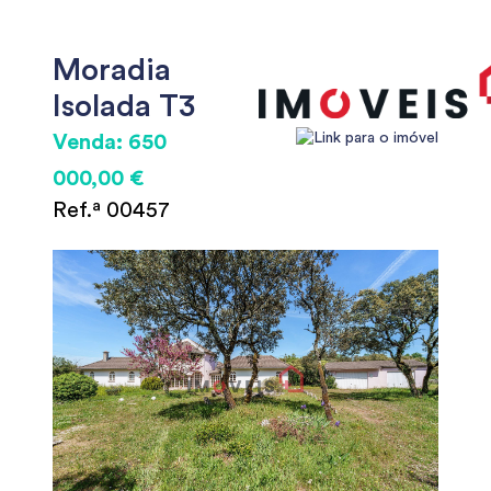
Moradia
Isolada T3
Venda: 650
000,00 €
Ref.ª 00457