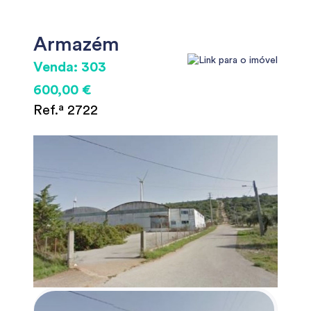
Armazém
Venda: 303
600,00 €
Ref.ª 2722