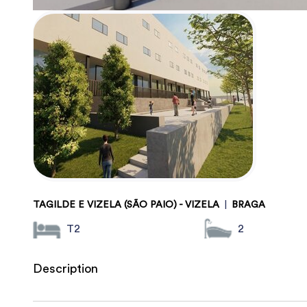
TAGILDE E VIZELA (SÃO PAIO) - VIZELA
|
BRAGA
T2
2
Description