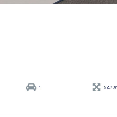
1
92.70