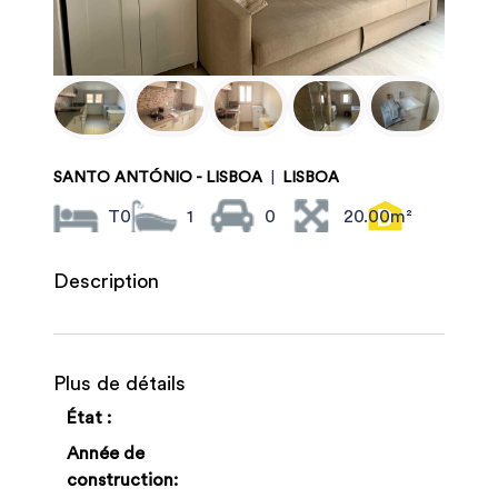
SANTO ANTÓNIO - LISBOA
|
LISBOA
T0
1
0
20.00m²
Description
Plus de détails
État :
Année de
construction: