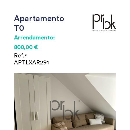
Apartamento
T0
Arrendamento:
800,00 €
Ref.ª
APTLXAR291