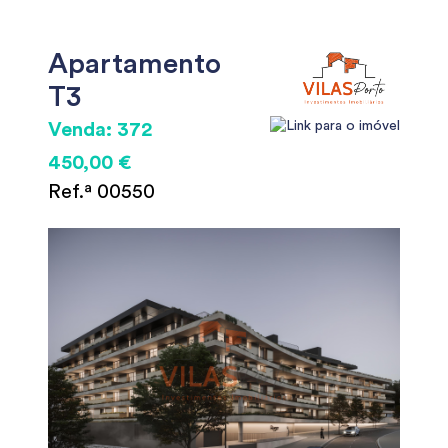
Apartamento
T3
Venda: 372
450,00 €
Ref.ª 00550