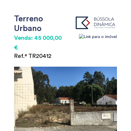
Terreno
Urbano
Venda: 45 000,00
€
Ref.ª TR20412