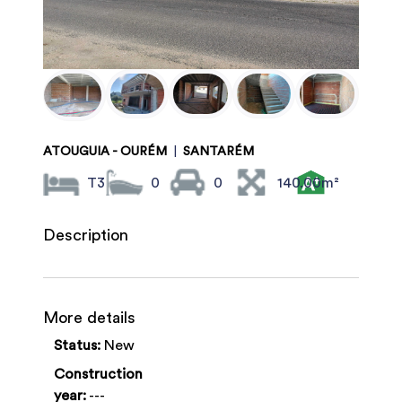
ATOUGUIA - OURÉM
|
SANTARÉM
T3
0
0
140.00m²
Description
More details
Status:
New
Construction
year:
---