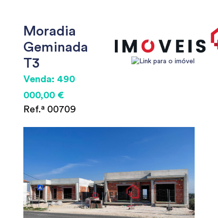
Moradia
Geminada
T3
Venda: 490
000,00 €
Ref.ª 00709