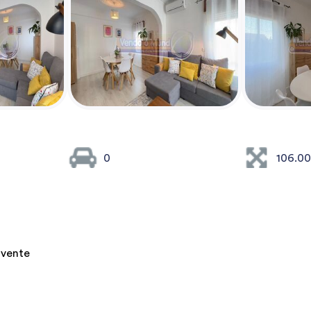
0
106.0
avente