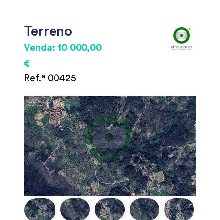
Terreno
Venda: 10 000,00
€
Ref.ª 00425