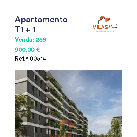
Apartamento
T1 + 1
Venda: 259
900,00 €
Ref.ª 00514