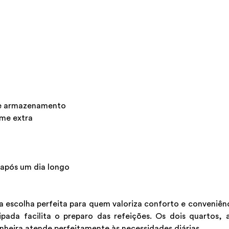
de armazenamento
me extra
 após um dia longo
escolha perfeita para quem valoriza conforto e conveniência
ipada facilita o preparo das refeições. Os dois quarto
eira atende perfeitamente às necessidades diárias.