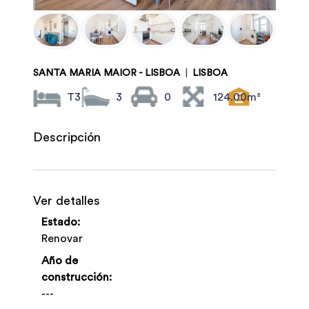
SANTA MARIA MAIOR - LISBOA
|
LISBOA
T3
3
0
124.00m²
Descripción
Ver detalles
Estado:
Renovar
Año de
construcción:
---