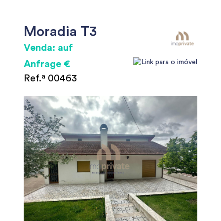
Moradia T3
Venda: auf
Anfrage €
Ref.ª 00463