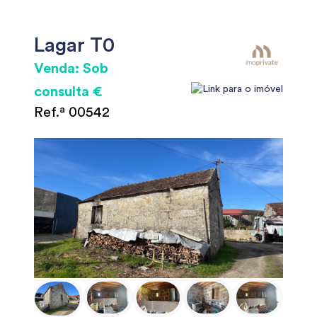
Lagar T0
Venda: Sob
consulta €
Ref.ª 00542