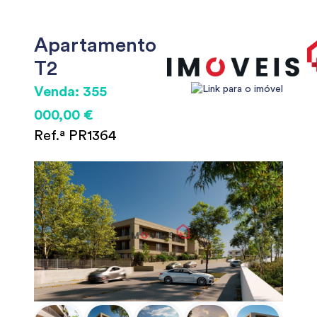
Apartamento
T2
Venda: 355
000,00 €
Ref.ª PR1364