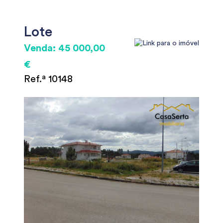
Lote
Venda: 45 000,00
€
Ref.ª 10148