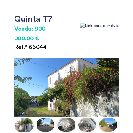
Quinta T7
Venda: 900
000,00 €
Ref.ª 66044