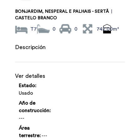
BONJARDIM, NESPERAL E PALHAIS - SERTÃ
|
CASTELO BRANCO
T7
0
0
742.00m²
Descripción
Ver detalles
Estado:
Usado
Año de
construcción:
---
Área
terrestre:
---