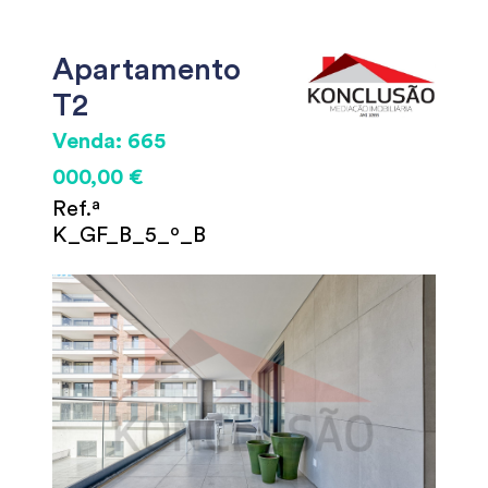
Apartamento
T2
Venda: 665
000,00 €
Ref.ª
K_GF_B_5_º_B